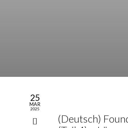
25
MAR
2025
(Deutsch) Foun­d