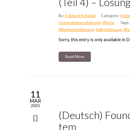
(Teil 4) – Lösun­
By:
Eckhard Schölzel
Category:
Ande
Unternehmensführung
,
Werte
Tags:
Mitarbeiterführung
,
Selbstführung
,
We
Sor­ry, this ent­ry is only available in 
Read More
11
MAR
2025
(Deutsch) Foun­de
tem