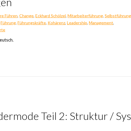
gen
re Führen
,
Change
,
Eckhard Schölzel
,
Mitarbeiterführung
,
Selbstführung
Führung
,
Führungskräfte
,
Kohärenz
,
Leadership
,
Management
,
rte
Deutsch.
r­mo­de Teil 2: Struk­tur / Sys