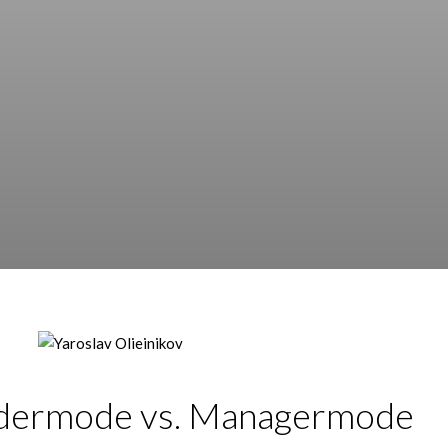
er­mo­de vs. Mana­ger­mo­de