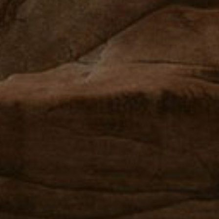
Führung im Wandel - durch Veränderungen hindurchführen. Auch
Führung selbst muss sich wandeln.
HOME
SELF-LEA­DER­SHIP
LEA­DING OTHERS
TEAM- & CORP.-
MANAGEMENT