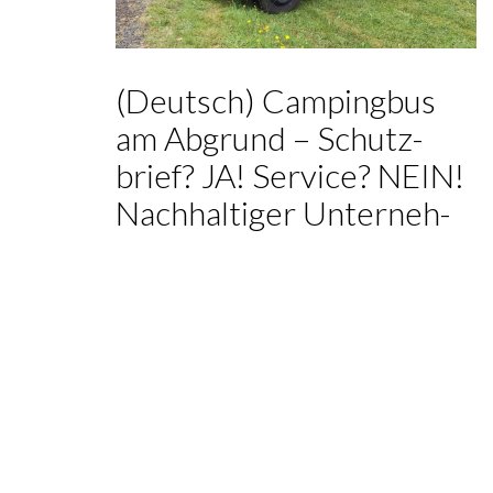
(Deutsch) Cam­ping­bus
am Abgrund – Schutz­
brief? JA! Ser­vice? NEIN!
Nach­hal­ti­ger Unter­neh­
mens­er­folg
By:
Eckhard Schölzel
Category:
Change
,
Eckhard
Schölzel
,
Mitarbeiterführung
,
Service
,
Team
,
Team-
Projekt-Bereichsführung
,
Unternehmensführung
Tags:
Business-Intelligenz
,
Endkunde
,
Kundenliebe
,
Kundenservice
,
Leadership
,
Motivation
,
Nachhaltigkeit
,
Reputation
,
Sustainability
,
Transformation
,
Unternehmenszweck
,
Werte