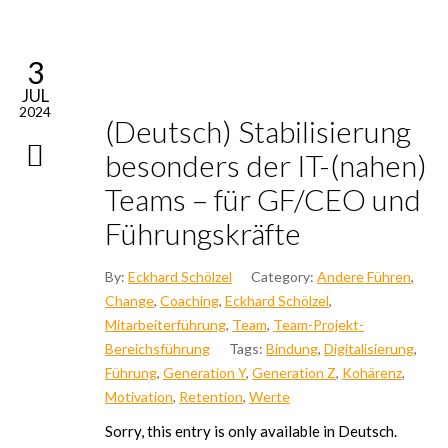
3
JUL
2024
(Deutsch) Sta­bi­li­sie­rung
beson­ders der IT-(nahen)
Teams – für GF/CEO und
Füh­rungs­kräf­te
By:
Eckhard Schölzel
Category:
Andere Führen
,
Change
,
Coaching
,
Eckhard Schölzel
,
Mitarbeiterführung
,
Team
,
Team-Projekt-
Bereichsführung
Tags:
Bindung
,
Digitalisierung
,
Führung
,
Generation Y
,
Generation Z
,
Kohärenz
,
Motivation
,
Retention
,
Werte
Sor­ry, this ent­ry is only available in Deutsch.