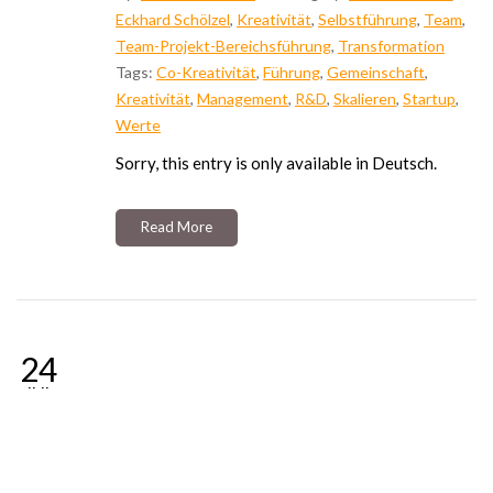
Eckhard Schölzel
,
Kreativität
,
Selbstführung
,
Team
,
Team-Projekt-Bereichsführung
,
Transformation
Tags:
Co-Kreativität
,
Führung
,
Gemeinschaft
,
Kreativität
,
Management
,
R&D
,
Skalieren
,
Startup
,
Werte
Sor­ry, this ent­ry is only available in Deutsch.
Read More
24
JUL
2025
(Deutsch) Geld oder
Leben!