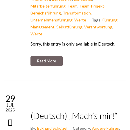
Mitarbeiterführung
,
Team
,
Team-Projekt-
Bereichsführung
,
Transformation
,
Unternehmensführung
,
Werte
Tags:
Führung
,
Management
,
Selbstführung
,
Verantwortung
,
Werte
Sor­ry, this ent­ry is only available in Deutsch.
Read More
29
JUL
2025
(Deutsch) „Mach’s mir!“
By:
Eckhard Schölzel
Category:
Andere Führen
,