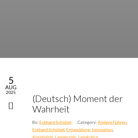
5
AUG
2025
(Deutsch) Moment der
Wahr­heit
By:
Eckhard Schölzel
Category:
Andere Führen
,
Eckhard Schölzel
,
Entwicklung
,
Innovation
,
Kreativität
,
Leadership
,
Lernkultur
,